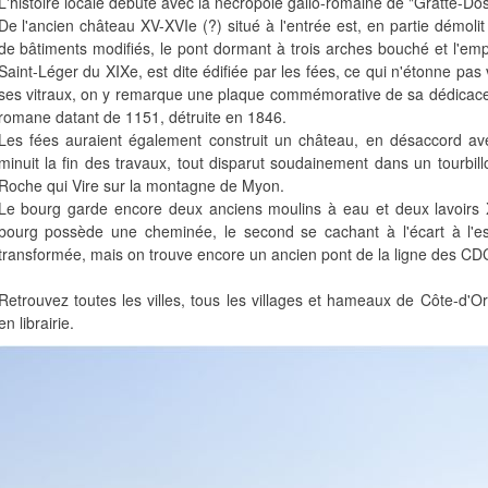
L'histoire locale débute avec la nécropole gallo-romaine de "Gratte-Dos
De l'ancien château XV-XVIe (?) situé à l'entrée est, en partie démol
de bâtiments modifiés, le pont dormant à trois arches bouché et l'empr
Saint-Léger du XIXe, est dite édifiée par les fées, ce qui n'étonne pas
ses vitraux, on y remarque une plaque commémorative de sa dédicace d
romane datant de 1151, détruite en 1846.
Les fées auraient également construit un château, en désaccord avec
minuit la fin des travaux, tout disparut soudainement dans un tourbil
Roche qui Vire sur la montagne de Myon.
Le bourg garde encore deux anciens moulins à eau et deux lavoirs XI
bourg possède une cheminée, le second se cachant à l'écart à l'es
transformée, mais on trouve encore un ancien pont de la ligne des CD
Retrouvez toutes les villes, tous les villages et hameaux de Côte-d'
en librairie.