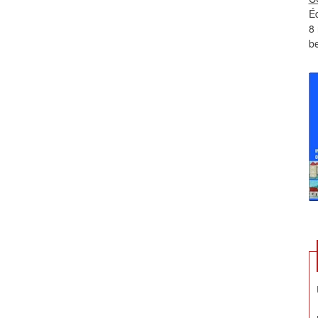
Éd
8
b