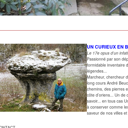
UN CURIEUX EN 
Le 17e opus d’un infat
Passionné par son dép
formidable inventaire
légendes...
Marcheur, chercheur d
long cours André Beucho
chemins, des pierres e
côte d’oriens... Un de 
savoir... en tous cas U
à conserver comme les
saveur de nos villes e
ONTACT