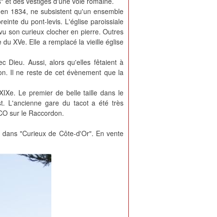
" et des vestiges d'une voie romaine.
it en 1834, ne subsistent qu'un ensemble
einte du pont-levis. L'église paroissiale
 vu son curieux clocher en pierre. Outres
u XVe. Elle a remplacé la vieille église
 Dieu. Aussi, alors qu'elles fêtaient à
lon. Il ne reste de cet évènement que la
Xe. Le premier de belle taille dans le
t. L'ancienne gare du tacot a été très
CO sur le Raccordon.
Or dans "Curieux de Côte-d'Or". En vente